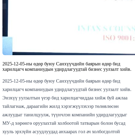
2025-12-05-ны өдөр буюу Санхүүчдийн баярын өдөр бид
харилцагч компаниудын удирдлагуудтай бизнес уулзалт хийв.
2025-12-05-ны өдөр буюу Санхүүчдийн баярын өдөр бид
харилцагч компаниудын удирдлагуудтай бизнес уулзалт хийв.
Энэхүү уулзалтын үеэр бид харилцагчиддаа хийж буй ажлаа
тайлагнаж, дараагийн жилд хэрэгжүүлэхээр төлөвлөсөн
ажлуудыг танилцуулж, түүнчлэн компанийн удирдлагуудыг
МУ-д хөрөнгө оруулахтай холбоотой татварын болон бусад
хууль эрхзүйн асуудлуудад анхаарах гол ач холбогдолтой