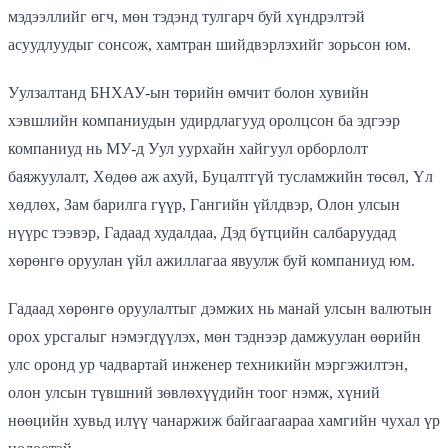
мэдээллийг өгч, мөн тэдэнд тулгарч буй хүндрэлтэй
асуудлуудыг сонсож, хамтран шийдвэрлэхийг зорьсон юм.
Уулзалтанд БНХАУ-ын төрийн өмчит болон хувийн
хэвшлийн компаниудын удирдлагууд оролцсон ба эдгээр
компаниуд нь МУ-д Уул уурхайн хайгуул орборлолт
баяжуулалт, Хөдөө аж ахуй, Буцалтгүй тусламжийн төсөл, Үл
хөдлөх, Зам барилга гүүр, Гангийн үйлдвэр, Олон улсын
нүүрс тээвэр, Гадаад худалдаа, Дэд бүтцийн салбаруудад
хөрөнгө оруулан үйл ажиллагаа явуулж буй компаниуд юм.
Гадаад хөрөнгө оруулалтыг дэмжих нь манай улсын валютын
орох урсгалыг нэмэгдүүлэх, мөн тэднээр дамжуулан өөрийн
улс оронд ур чадвартай инженер техникийн мэргэжилтэн,
олон улсын түвшний зөвлөхүүдийн тоог нэмж, хүний
нөөцийн хувьд илүү чанаржиж байгаагаараа хамгийн чухал үр