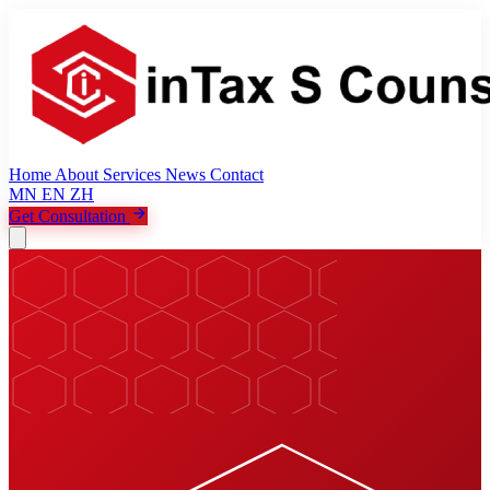
Home
About
Services
News
Contact
MN
EN
ZH
Get Consultation