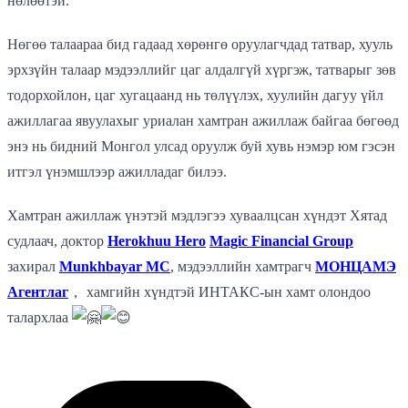
нөлөөтэй.
Нөгөө талаараа бид гадаад хөрөнгө оруулагчдад татвар, хууль
эрхзүйн талаар мэдээллийг цаг алдалгүй хүргэж, татварыг зөв
тодорхойлон, цаг хугацаанд нь төлүүлэх, хуулийн дагуу үйл
ажиллагаа явуулахыг уриалан хамтран ажиллаж байгаа бөгөөд
энэ нь бидний Монгол улсад оруулж буй хувь нэмэр юм гэсэн
итгэл үнэмшлээр ажилладаг билээ.
Хамтран ажиллаж үнэтэй мэдлэгээ хуваалцсан хүндэт Хятад
судлаач, доктор
Herokhuu Hero
Magic Financial Group
захирал
Munkhbayar MC
, мэдээллийн хамтрагч
МОНЦАМЭ
Агентлаг
， хамгийн хүндтэй ИНТАКС-ын хамт олондоо
талархлаа