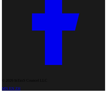
© 2026 InTaxS Councel LLC
MN
EN
ZH