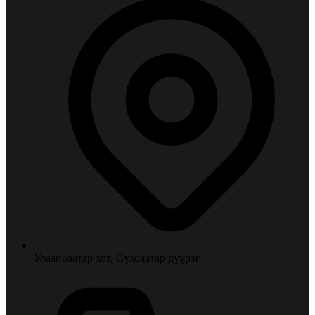
Улаанбаатар хот, Сүхбаатар дүүрэг