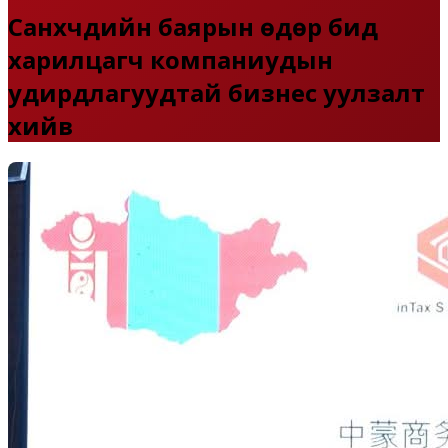
Санхүүчдийн баярын өдөр бид
харилцагч компаниудын
удирдлагуудтай бизнес уулзалт
хийв