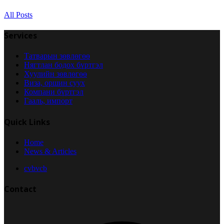
All Posts
Services
Татварын зөвлөгөө
Нягтлан бодох бүртгэл
Хуулийн зөвлөгөө
Виза, оршин суух
Компани бүртгэл
Гааль, импорт
Quick Links
Home
News & Articles
cvbvcb
Contact