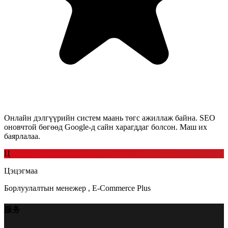
Онлайн дэлгүүрийн систем маань төгс ажиллаж байна. SEO
оновчтой бөгөөд Google-д сайн харагддаг болсон. Маш их
баярлалаа.
Ц
Цэцэгмаа
Борлуулалтын менежер
,
E-Commerce Plus
服务