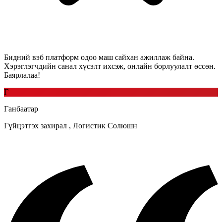
Бидний вэб платформ одоо маш сайхан ажиллаж байна.
Хэрэглэгчдийн санал хүсэлт ихсэж, онлайн борлуулалт өссөн.
Баярлалаа!
Г
Ганбаатар
Гүйцэтгэх захирал
,
Логистик Солюшн