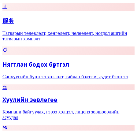
📊
服务
Татварын төлөвлөлт, хөнгөлөлт, чөлөөлөлт, ногдол ашгийн
татварын хэмнэлт
📋
Нягтлан бодох бүртгэл
Санхүүгийн бүртгэл хөтлөлт, тайлан бэлтгэх, аудит бэлтгэл
⚖️
Хуулийн зөвлөгөө
Компани байгуулах, гэрээ хэлцэл, лиценз зөвшөөрлийн
асуудал
🛂