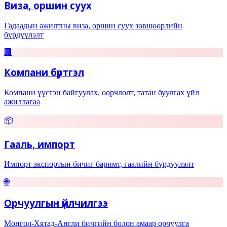
Виза, оршин суух
Гадаадын ажилтны виза, оршин суух зөвшөөрлийн
бүрдүүлэлт
🏢
Компани бүртгэл
Компани үүсгэн байгуулах, өөрчлөлт, татан буулгах үйл
ажиллагаа
📦
Гааль, импорт
Импорт экспортын бичиг баримт, гаалийн бүрдүүлэлт
🌐
Орчуулгын үйлчилгээ
Монгол-Хятад-Англи бичгийн болон амаар орчуулга