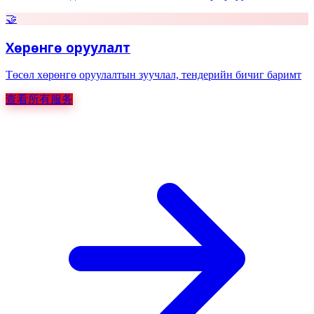
🤝
Хөрөнгө оруулалт
Төсөл хөрөнгө оруулалтын зуучлал, тендерийн бичиг баримт
查看所有服务